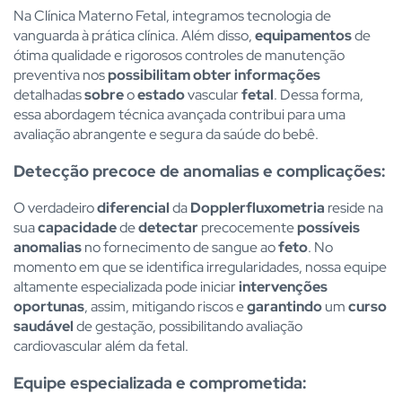
Na Clínica Materno Fetal, integramos tecnologia de
vanguarda à prática clínica. Além disso,
equipamentos
de
ótima qualidade e rigorosos controles de manutenção
preventiva nos
possibilitam obter informações
detalhadas
sobre
o
estado
vascular
fetal
. Dessa forma,
essa abordagem técnica avançada contribui para uma
avaliação abrangente e segura da saúde do bebê.
Detecção precoce de anomalias e complicações:
O verdadeiro
diferencial
da
Dopplerfluxometria
reside na
sua
capacidade
de
detectar
precocemente
possíveis
anomalias
no fornecimento de sangue ao
feto
. No
momento em que se identifica irregularidades, nossa equipe
altamente especializada pode iniciar
intervenções
oportunas
, assim, mitigando riscos e
garantindo
um
curso
saudável
de gestação, possibilitando avaliação
cardiovascular além da fetal.
Equipe especializada e comprometida: