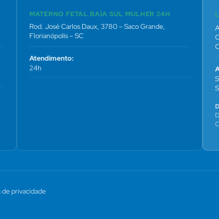
MATERNO FETAL BAÍA SUL MULHER 24H
Rod. José Carlos Daux, 3780 – Saco Grande,
A
Florianópolis – SC
C
C
Atendimento:
24h
A
S
S
D
D
C
a de privacidade