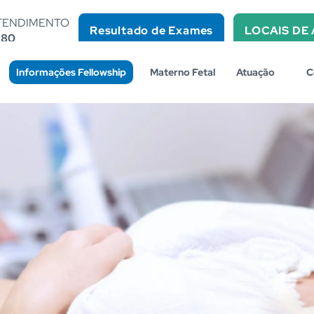
TENDIMENTO
Resultado de Exames
LOCAIS DE
180
Informações Fellowship
Materno Fetal
Atuação
C