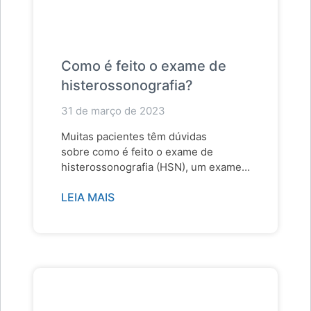
Como é feito o exame de
histerossonografia?
31 de março de 2023
Muitas pacientes têm dúvidas
sobre como é feito o exame de
histerossonografia (HSN), um exame
ultrassonográfico transvaginal. Trata-
LEIA MAIS
se de um procedimento
ginecológico…