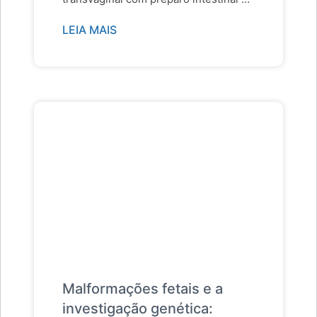
é considerado uma importante
LEIA MAIS
ferramenta na detecção e
estadiamento…
Malformações fetais e a
investigação genética: